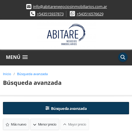
info@abitarenegociosinmobiliarios.com.ar
+543515937873
+543516576629
MENÚ
Inicio
Búsqueda avanzada
Búsqueda avanzada
Búsqueda avanzada
Más nuevo
Menor precio
Mayor precio