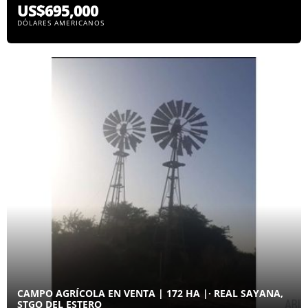
US$695,000
DÓLARES AMERICANOS
CAMPO AGRÍCOLA EN VENTA | 172 HA |· REAL SAYANA,
STGO DEL ESTERO