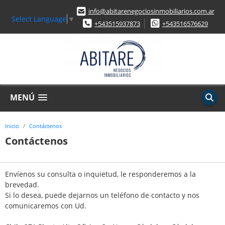
info@abitarenegociosinmobiliarios.com.ar
Select Language
▼
+543515937873
+543516576629
MENÚ
Inicio
Contáctenos
Contáctenos
Envíenos su consulta o inquietud, le responderemos a la
brevedad.
Si lo desea, puede dejarnos un teléfono de contacto y nos
comunicaremos con Ud.