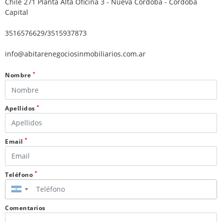
Chile 271 Planta Alta Oficina 3 - Nueva Córdoba - Córdoba
Capital
3516576629/3515937873
info@abitarenegociosinmobiliarios.com.ar
*
Nombre
*
Apellidos
*
Email
*
Teléfono
▼
Comentarios