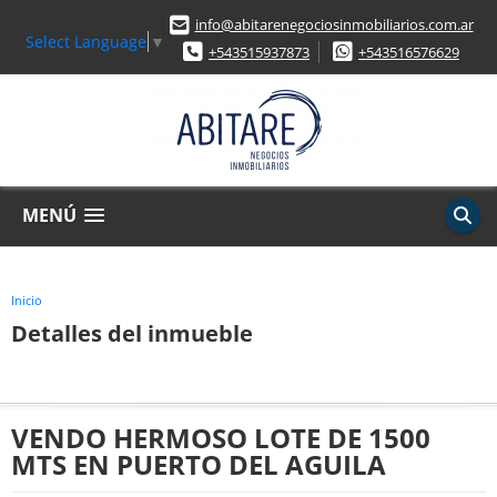
info@abitarenegociosinmobiliarios.com.ar
Select Language
▼
+543515937873
+543516576629
MENÚ
Inicio
Detalles del inmueble
VENDO HERMOSO LOTE DE 1500
MTS EN PUERTO DEL AGUILA