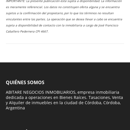
IMPORTANTE: La presente publicación está sujeta a disponibilidad. La información
es meramente referencial. Los datos no constituyen oferta alguna y se encuentra
sujetos a la confirmación del propietario, por lo que los términos no resultan
vinculantes entre las partes. La operación que se desea llevar a cabo se encuentra
sujeta a disponibilidad de contacto con la inmobiliaria a cargo de José Francisco
Caballero Pedernera CPI 4667.
QUIÉNES SOMOS
ABITARE NEGOCIOS INMOBILIARIOS, empresa inmobiliaria
dedicada a operaciones en Bienes Raíces. Tasaciones, Venta
y Alquiler de inmuebles en la ciudad de Córdoba, Córdoba,
Argentina