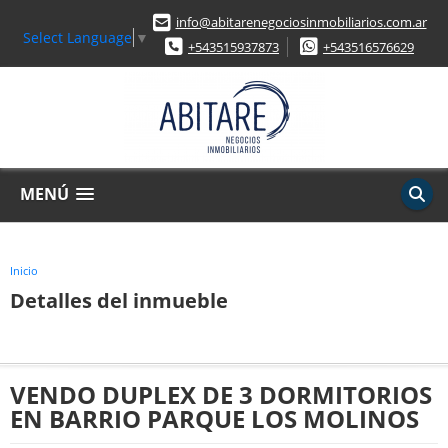
info@abitarenegociosinmobiliarios.com.ar
Select Language
▼
+543515937873
+543516576629
MENÚ
Inicio
Detalles del inmueble
VENDO DUPLEX DE 3 DORMITORIOS
EN BARRIO PARQUE LOS MOLINOS