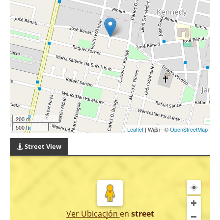
200 m
500 ft
Leaflet
| Wasi - ©
OpenStreetMap
Street View
Ver Ubicación
en
street