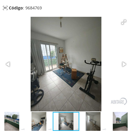
Código
: 9684769