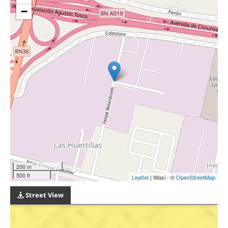
−
200 m
500 ft
Leaflet
| Wasi - ©
OpenStreetMap
Street View