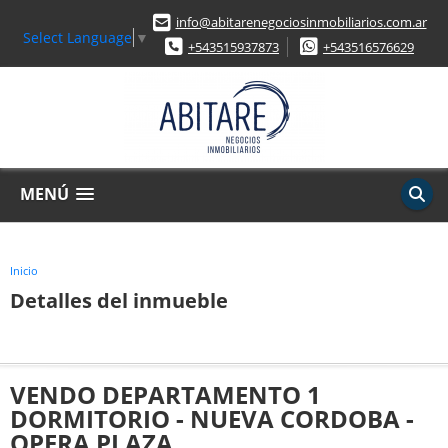
info@abitarenegociosinmobiliarios.com.ar
Select Language
▼
+543515937873
+543516576629
MENÚ
Inicio
Detalles del inmueble
VENDO DEPARTAMENTO 1
DORMITORIO - NUEVA CORDOBA -
OPERA PLAZA