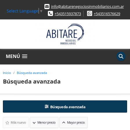
info@abitarenegociosinmobiliarios.com.ar
Select Language
▼
+543515937873
+543516576629
MENÚ
Inicio
Búsqueda avanzada
Búsqueda avanzada
Búsqueda avanzada
Más nuevo
Menor precio
Mayor precio